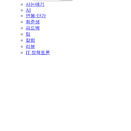
사는얘기
AI
연봉·단가
취준생
피드백
팁
칼럼
리뷰
IT 정책토론