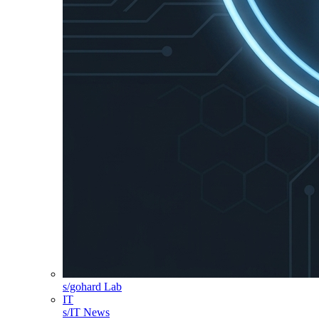
s/gohard Lab
IT
s/IT News