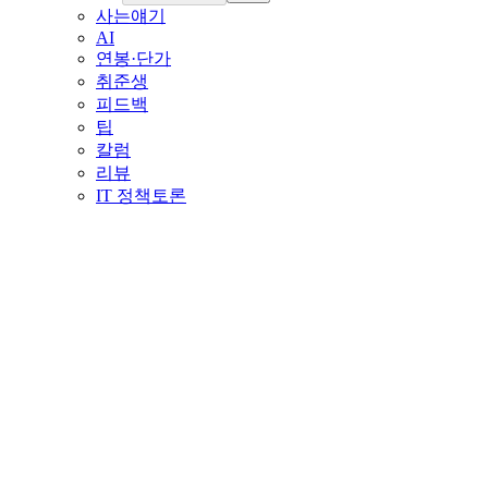
사는얘기
AI
연봉·단가
취준생
피드백
팁
칼럼
리뷰
IT 정책토론