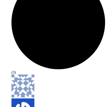
(
3
)