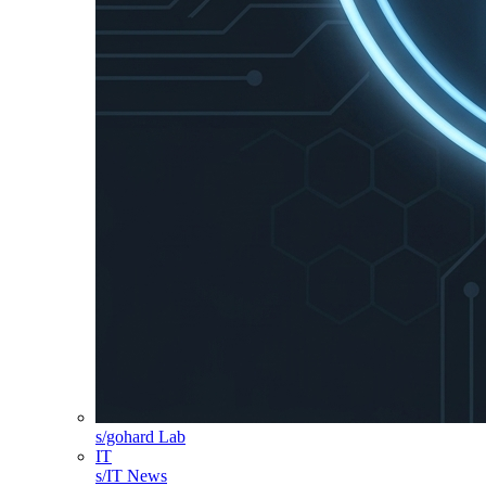
s/gohard Lab
IT
s/IT News