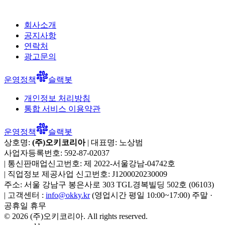
회사소개
공지사항
연락처
광고문의
운영정책
슬랙봇
개인정보 처리방침
통합 서비스 이용약관
운영정책
슬랙봇
상호명:
(주)오키코리아
| 대표명:
노상범
사업자등록번호:
592-87-02037
|
통신판매업신고번호:
제 2022-서울강남-04742호
|
직업정보 제공사업 신고번호:
J1200020230009
주소:
서울 강남구 봉은사로 303 TGL경복빌딩 502호
(
06103
)
|
고객센터 :
info@okky.kr
(영업시간 평일 10:00~17:00) 주말 ·
공휴일 휴무
©
2026
(주)오키코리아
. All rights reserved.