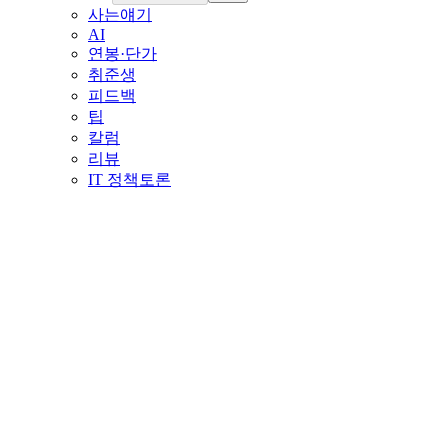
사는얘기
AI
연봉·단가
취준생
피드백
팁
칼럼
리뷰
IT 정책토론