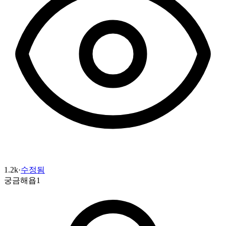
1.2k
·
수정됨
궁금해욥1