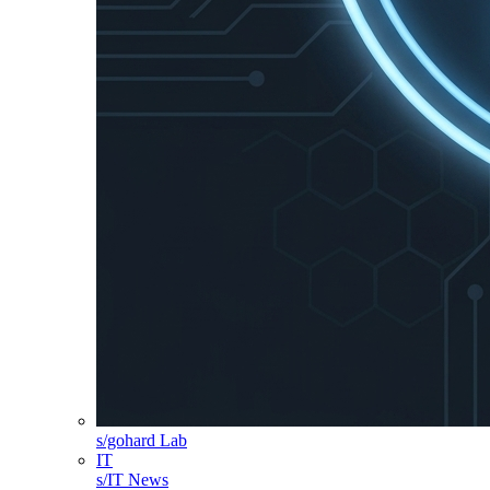
s/gohard Lab
IT
s/IT News