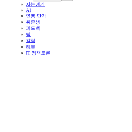
사는얘기
AI
연봉·단가
취준생
피드백
팁
칼럼
리뷰
IT 정책토론