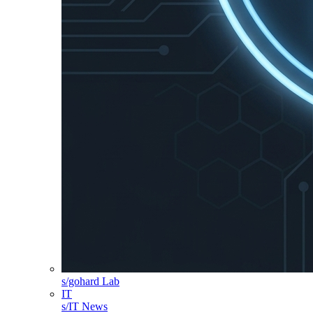
s/gohard Lab
IT
s/IT News