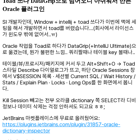
Toad 쓰다 DataGrip으로 넘어오니 아쉬워서 만든
Oracle 플러그인
SI 개발자인데, Window + intellij + toad 쓰다가 이번에 맥에 세
팅을 해서 개발하면서 toad를 버렸습니다…(회사에서 라이선스
가 윈도우 밖에 없어서..ㅠ)
Oracle 작업을 Toad로 하다가 DataGrip(+IntelliJ Ultimate)으
로 옮겼는데, 뭔가 불편한 느낌.. 쿼리짤때나 테이블 key 볼때나..
테이블/뷰/프로시저/패키지에 커서 두고 Alt+Shift+O → Toad
스타일 Describe 다이얼로그가 뜨고, 하단 Oracle Sessions 창
에서 V$SESSION 목록 · 세션별 Current SQL / Wait History /
Stats / Explain Plan · Locks · Long Ops를 한 화면에서 봅니
다.
Kill Session 빼고는 전부 오라클 dictionary 쪽 SELECT라 디비
정보나 데이터 삭제는 걱정 안하셔도 되고요 ㅎㅎ;
JetBrains 마켓플레이스에 무료로 올려뒀어요:
https://plugins.jetbrains.com/plugin/31857-oracle-
dictionary-inspector