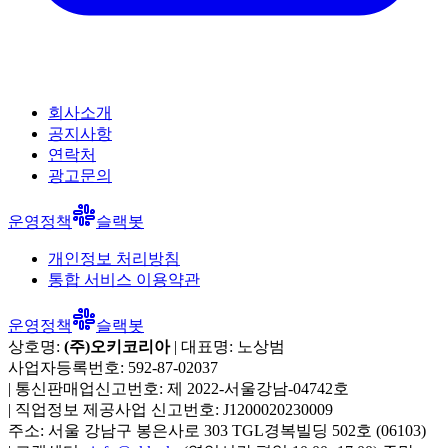
회사소개
공지사항
연락처
광고문의
운영정책
슬랙봇
개인정보 처리방침
통합 서비스 이용약관
운영정책
슬랙봇
상호명:
(주)오키코리아
| 대표명:
노상범
사업자등록번호:
592-87-02037
|
통신판매업신고번호:
제 2022-서울강남-04742호
|
직업정보 제공사업 신고번호:
J1200020230009
주소:
서울 강남구 봉은사로 303 TGL경복빌딩 502호
(
06103
)