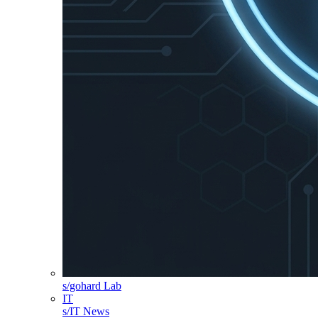
s/gohard Lab
IT
s/IT News