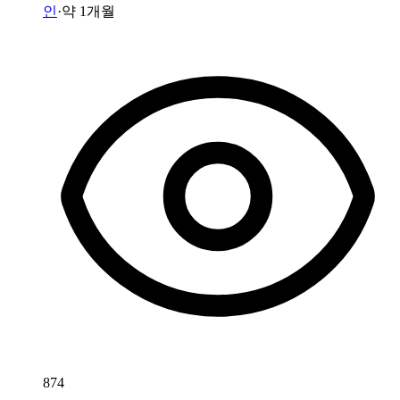
인
·
약 1개월
874