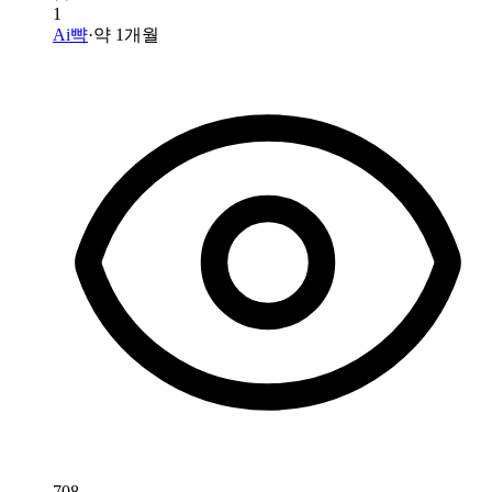
1
Ai뺙
·
약 1개월
708