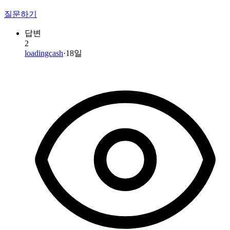
질문하기
답변
2
loadingcash
·
18일