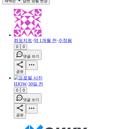
채택순
답변 정렬 변경
컴포지트
·
약 1개월 전
·
수정됨
0
0
댓글 쓰기
공유
HJOW
·
30일 전
0
0
댓글 쓰기
공유