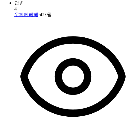
답변
4
우헤헤헤헤
·
4개월