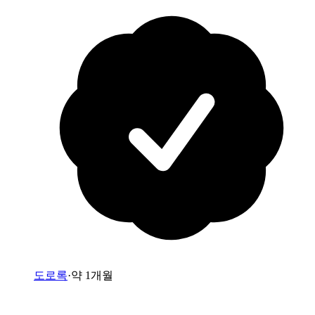
도로록
·
약 1개월