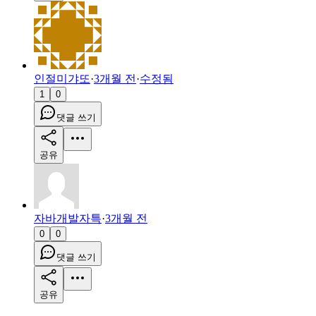
인절미갸또
·
3개월 전
·
수정됨
1
0
댓글 쓰기
공유
자바개발자특
·
3개월 전
0
0
댓글 쓰기
공유