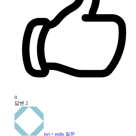
0
답변
2
jwt + redis 질문