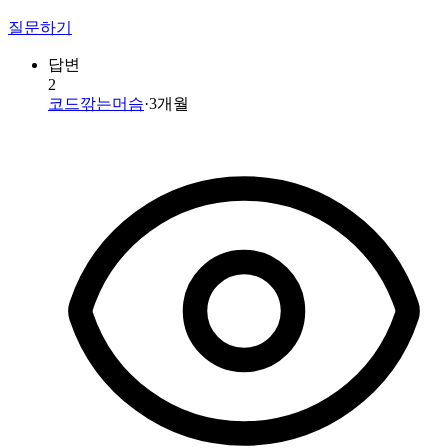
질문하기
답변
2
코드깎는머슴
·
3개월