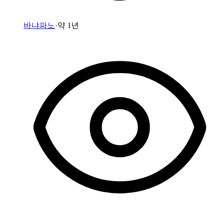
바냐파노
·
약 1년