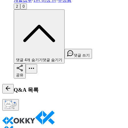
개발잡부
·
1년 이상 전
·
수정됨
2
0
댓글 쓰기
댓글
4
개
숨기기
댓글
숨기기
공유
Q&A
목록