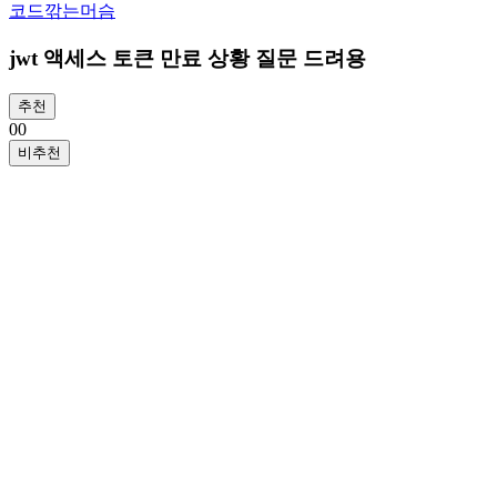
코드깎는머슴
jwt 액세스 토큰 만료 상황 질문 드려용
추천
0
0
비추천