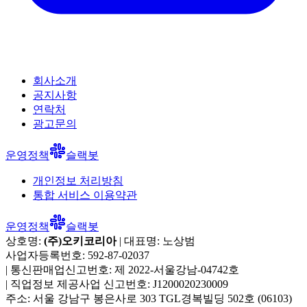
회사소개
공지사항
연락처
광고문의
운영정책
슬랙봇
개인정보 처리방침
통합 서비스 이용약관
운영정책
슬랙봇
상호명:
(주)오키코리아
| 대표명:
노상범
사업자등록번호:
592-87-02037
|
통신판매업신고번호:
제 2022-서울강남-04742호
|
직업정보 제공사업 신고번호:
J1200020230009
주소:
서울 강남구 봉은사로 303 TGL경복빌딩 502호
(
06103
)