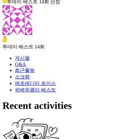
투데이 베스트
14
회 선정
투데이 베스트
14
회
게시물
Q&A
최근활동
스크랩
에초
에디터 초이스
위베
위클리 베스트
Recent activities