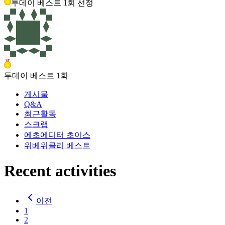
투데이 베스트
1
회 선정
투데이 베스트
1
회
게시물
Q&A
최근활동
스크랩
에초
에디터 초이스
위베
위클리 베스트
Recent activities
이전
1
2