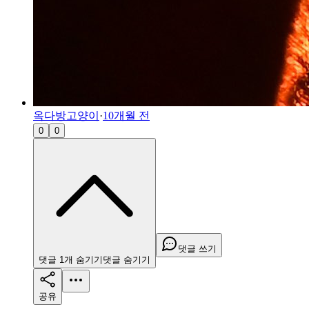
옥다방고양이
·
10개월 전
0
0
댓글 쓰기
댓글
1
개
숨기기
댓글
숨기기
공유