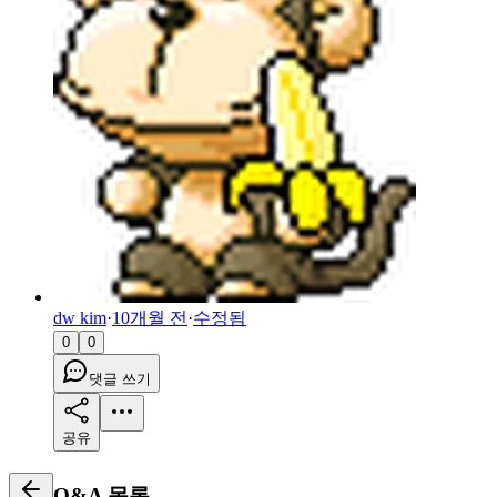
dw kim
·
10개월 전
·
수정됨
0
0
댓글 쓰기
공유
Q&A
목록