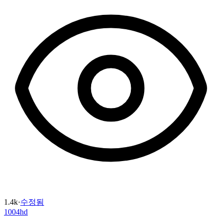
1.4k
·
수정됨
1004hd