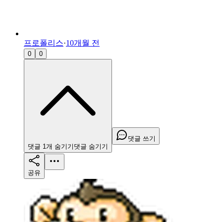
프로폴리스
·
10개월 전
0
0
댓글 쓰기
댓글
1
개
숨기기
댓글
숨기기
공유