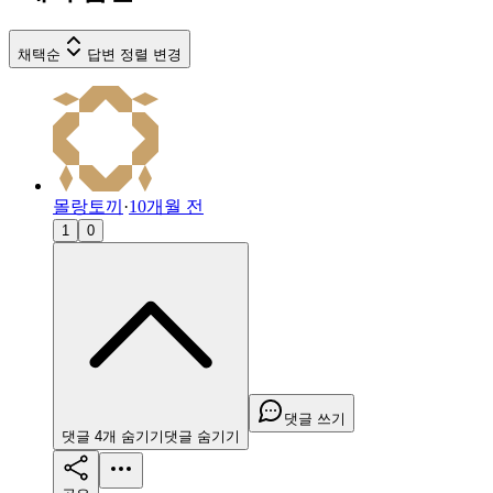
채택순
답변 정렬 변경
몰랑토끼
·
10개월 전
1
0
댓글 쓰기
댓글
4
개
숨기기
댓글
숨기기