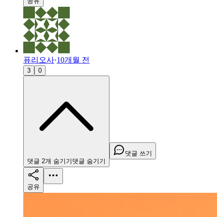
공유
퓨리오사
·
10개월 전
3
0
댓글 쓰기
댓글
2
개
숨기기
댓글
숨기기
공유