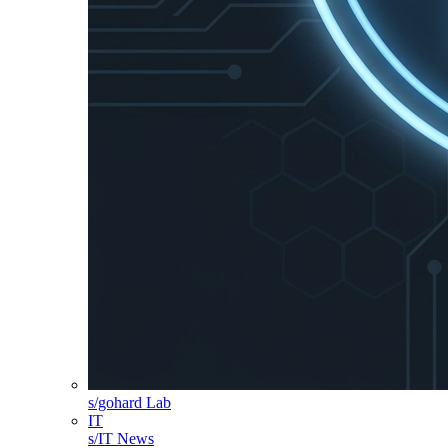
s/gohard Lab
IT
s/IT News