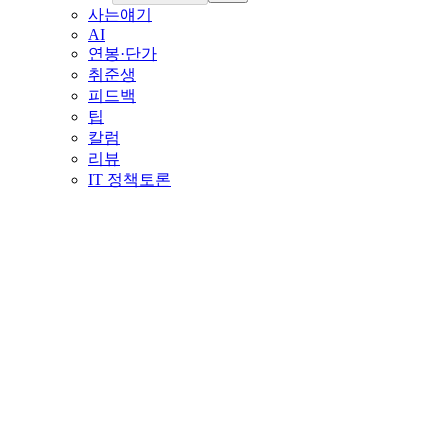
사는얘기
AI
연봉·단가
취준생
피드백
팁
칼럼
리뷰
IT 정책토론