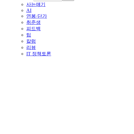
사는얘기
AI
연봉·단가
취준생
피드백
팁
칼럼
리뷰
IT 정책토론