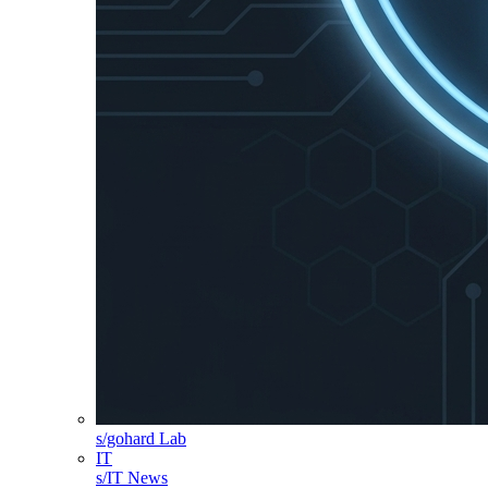
s/gohard Lab
IT
s/IT News