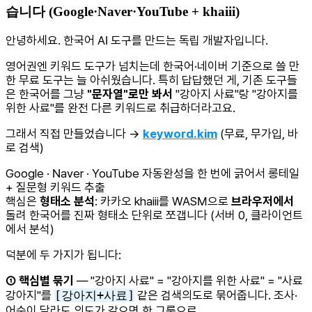
습니다 (Google·Naver·YouTube + khaiii)
안녕하세요. 한국어 AI 도구를 만드는 독립 개발자입니다.
영어권엔 키워드 도구가 넘치는데 한국어·네이버 기준으로 쓸 만
한 무료 도구는 늘 아쉬웠습니다. 특히 답답했던 게, 기존 도구들
은 한국어를 그냥
"문자열"로만 봐서
"강아지 사료"랑 "강아지를
위한 사료"를 완전 다른 키워드로 취급하더라고요.
그래서 직접 만들었습니다 →
keyword.kim
(무료, 무가입, 바
로 검색)
Google · Naver · YouTube 자동완성을 한 번에 긁어서 롱테일
+ 질문형 키워드 추출
핵심은
형태소 분석
: 카카오 khaiii를 WASM으로
브라우저에서
돌려 한국어를 진짜 형태소 단위로 쪼갭니다 (서버 0, 클라이언트
에서 분석)
덕분에 두 가지가 됩니다:
① 핵심별 묶기
— "강아지 사료" = "강아지를 위한 사료" = "사료
강아지"를
[강아지+사료]
같은 검색의도로 묶어줍니다. 조사·
어순이 달라도 의도가 같으면 한 그룹으로.