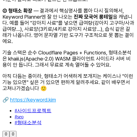
② 형태소 확장
— 결과에서 핵심명사를 뽑아 다시 질의해서,
Keyword Planner엔 잘 안 나오는
진짜 모국어 롱테일
을 캐냅니
다. 예를 들어 "강아지 사료"를 넣으면 급여량(강아지 고구마/사과
급여량…), 사료양(3키로/4키로 강아지 사료양…), 습식 같은 갈
래가 나옵니다. 영어 문자열 기반 도구가 구조적으로 못 뽑는 결이
에요.
기술 스택은 순수 Cloudflare Pages + Functions, 형태소분석
은 khaiii.js(Apache-2.0) WASM 클라이언트 사이드라 서버 비
용이 안 듭니다. 그래서 무료로 계속 열어둘 수 있어요.
아직 다듬는 중이라, 형태소가 어색하게 쪼개지는 케이스나 "이런
기능 있으면" 싶은 거 있으면 편하게 알려주세요. 같이 배우면서
고쳐나가겠습니다 🙂
🔗
https://keyword.kim
#
사이드프로젝트
#
seo
#
형태소분석
0
0