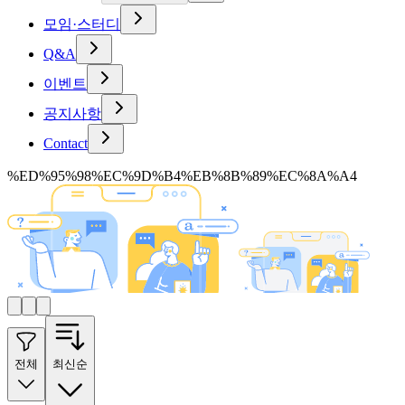
모임·스터디
Q&A
이벤트
공지사항
Contact
%ED%95%98%EC%9D%B4%EB%8B%89%EC%8A%A4
전체
최신순