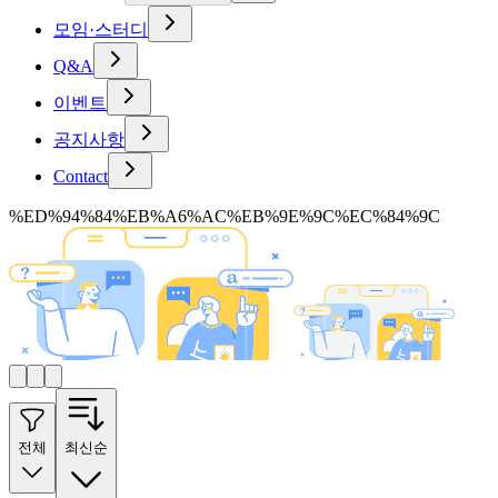
모임·스터디
Q&A
이벤트
공지사항
Contact
%ED%94%84%EB%A6%AC%EB%9E%9C%EC%84%9C
전체
최신순