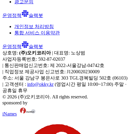
광고문의
운영정책
슬랙봇
개인정보 처리방침
통합 서비스 이용약관
운영정책
슬랙봇
상호명:
(주)오키코리아
| 대표명:
노상범
사업자등록번호:
592-87-02037
|
통신판매업신고번호:
제 2022-서울강남-04742호
|
직업정보 제공사업 신고번호:
J1200020230009
주소:
서울 강남구 봉은사로 303 TGL경복빌딩 502호
(
06103
)
|
고객센터 :
info@okky.kr
(영업시간 평일 10:00~17:00) 주말 ·
공휴일 휴무
©
2026
(주)오키코리아
. All rights reserved.
sponsored by
iNames