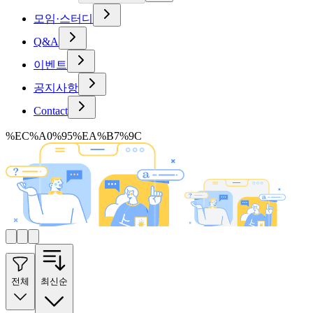
모임·스터디
Q&A
이벤트
공지사항
Contact
%EC%A0%95%EA%B7%9C
전체
최신순