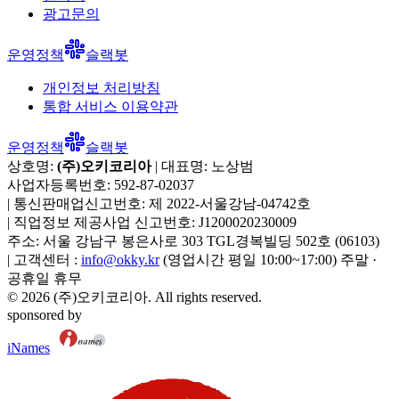
광고문의
운영정책
슬랙봇
개인정보 처리방침
통합 서비스 이용약관
운영정책
슬랙봇
상호명:
(주)오키코리아
| 대표명:
노상범
사업자등록번호:
592-87-02037
|
통신판매업신고번호:
제 2022-서울강남-04742호
|
직업정보 제공사업 신고번호:
J1200020230009
주소:
서울 강남구 봉은사로 303 TGL경복빌딩 502호
(
06103
)
|
고객센터 :
info@okky.kr
(영업시간 평일 10:00~17:00) 주말 ·
공휴일 휴무
©
2026
(주)오키코리아
. All rights reserved.
sponsored by
iNames