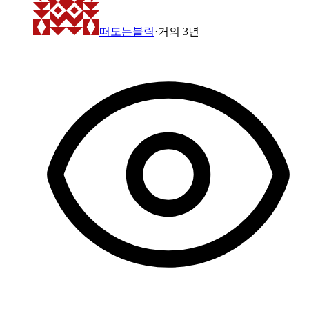
떠도는블릭
·
거의 3년