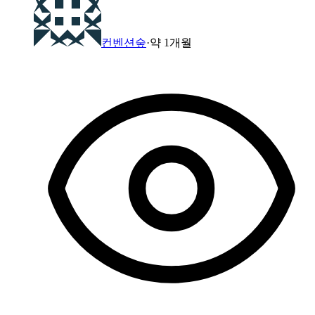
컨벤션숲
·
약 1개월