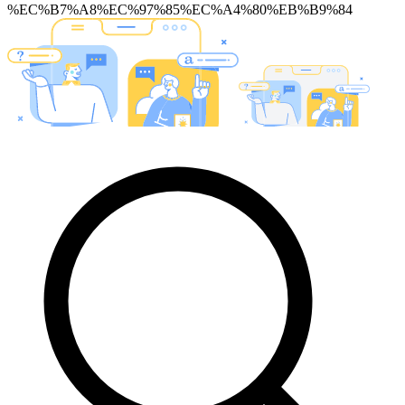
%EC%B7%A8%EC%97%85%EC%A4%80%EB%B9%84