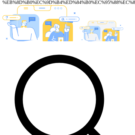
%EB%8D%B0%EC%9D%B4%ED%84%B0%EC%95%88%EC%