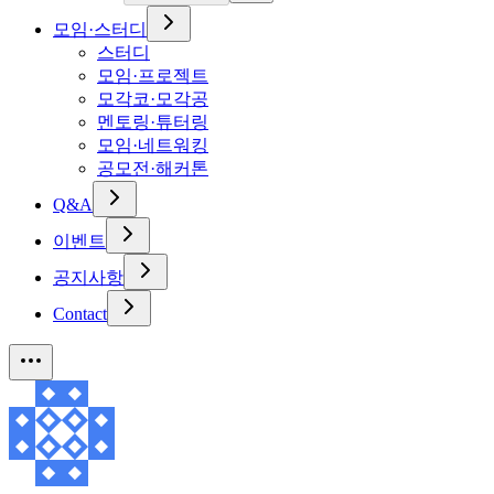
모임·스터디
스터디
모임·프로젝트
모각코·모각공
멘토링·튜터링
모임·네트워킹
공모전·해커톤
Q&A
이벤트
공지사항
Contact