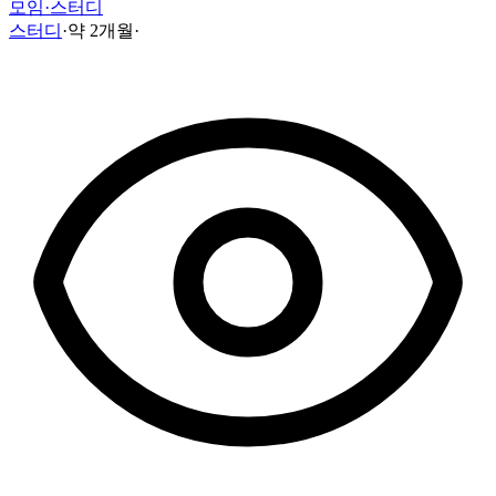
모임·스터디
스터디
·
약 2개월
·