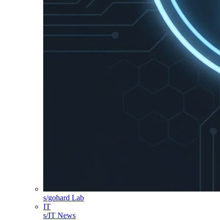
s/gohard Lab
IT
s/IT News