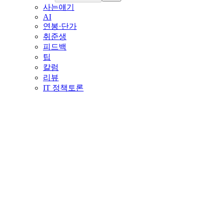
사는얘기
AI
연봉·단가
취준생
피드백
팁
칼럼
리뷰
IT 정책토론