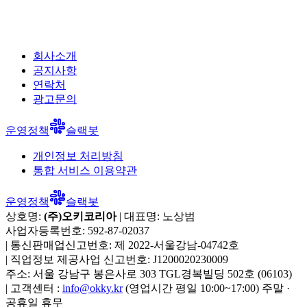
회사소개
공지사항
연락처
광고문의
운영정책
슬랙봇
개인정보 처리방침
통합 서비스 이용약관
운영정책
슬랙봇
상호명:
(주)오키코리아
| 대표명:
노상범
사업자등록번호:
592-87-02037
|
통신판매업신고번호:
제 2022-서울강남-04742호
|
직업정보 제공사업 신고번호:
J1200020230009
주소:
서울 강남구 봉은사로 303 TGL경복빌딩 502호
(
06103
)
|
고객센터 :
info@okky.kr
(영업시간 평일 10:00~17:00) 주말 ·
공휴일 휴무