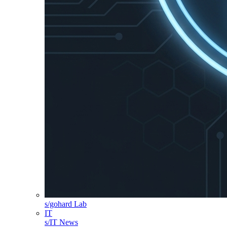
s/gohard Lab
IT
s/IT News