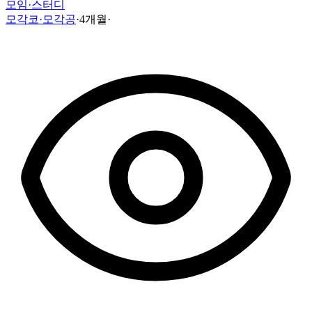
모임·스터디
모각코·모각공
·
4개월
·