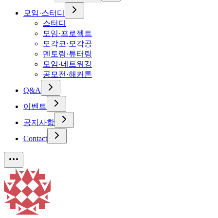
모임·스터디
스터디
모임·프로젝트
모각코·모각공
멘토링·튜터링
모임·네트워킹
공모전·해커톤
Q&A
이벤트
공지사항
Contact