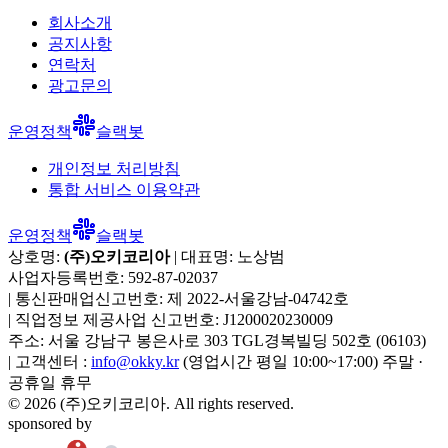
회사소개
공지사항
연락처
광고문의
운영정책
슬랙봇
개인정보 처리방침
통합 서비스 이용약관
운영정책
슬랙봇
상호명:
(주)오키코리아
| 대표명:
노상범
사업자등록번호:
592-87-02037
|
통신판매업신고번호:
제 2022-서울강남-04742호
|
직업정보 제공사업 신고번호:
J1200020230009
주소:
서울 강남구 봉은사로 303 TGL경복빌딩 502호
(
06103
)
|
고객센터 :
info@okky.kr
(영업시간 평일 10:00~17:00) 주말 ·
공휴일 휴무
©
2026
(주)오키코리아
. All rights reserved.
sponsored by