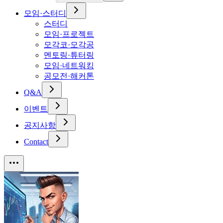
모임·스터디
스터디
모임·프로젝트
모각코·모각공
멘토링·튜터링
모임·네트워킹
공모전·해커톤
Q&A
이벤트
공지사항
Contact