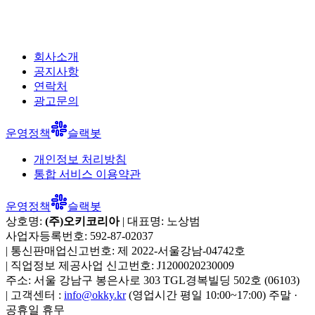
회사소개
공지사항
연락처
광고문의
운영정책
슬랙봇
개인정보 처리방침
통합 서비스 이용약관
운영정책
슬랙봇
상호명:
(주)오키코리아
| 대표명:
노상범
사업자등록번호:
592-87-02037
|
통신판매업신고번호:
제 2022-서울강남-04742호
|
직업정보 제공사업 신고번호:
J1200020230009
주소:
서울 강남구 봉은사로 303 TGL경복빌딩 502호
(
06103
)
|
고객센터 :
info@okky.kr
(영업시간 평일 10:00~17:00) 주말 ·
공휴일 휴무