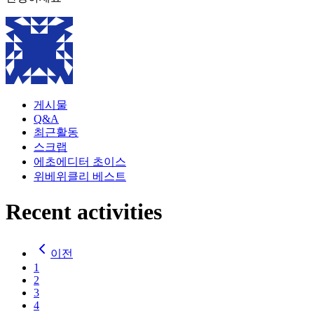
게시물
Q&A
최근활동
스크랩
에초
에디터 초이스
위베
위클리 베스트
Recent activities
이전
1
2
3
4