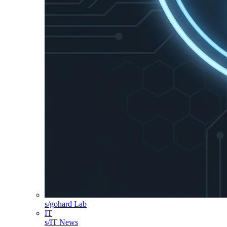
s/gohard Lab
IT
s/IT News