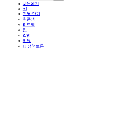
사는얘기
AI
연봉·단가
취준생
피드백
팁
칼럼
리뷰
IT 정책토론