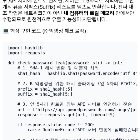
부 API 서버에 힌트로 던지면, 서버는 그 5자리로 시작하는 수만
개의 유출 서픽스(Suffix) 리스트를 덤프로 반환합니다. 진짜 대
조 작업은 네트워크망이 아닌
내 컴퓨터의 로컬 메모리
안에서만
수행되므로 원천적으로 유출 가능성이 차단됩니다.
💻 핵심 구현 코드 (K-익명성 체크 로직)
import hashlib

import requests

def check_password_leak(password: str) -> int:

    # 1. SHA-1 해시 변환 및 대문자 처리

    sha1_hash = hashlib.sha1(password.encode("utf-8")
    # 2. K-익명성을 위한 해시 슬라이싱 (앞 5자리 Prefix, 뒤
    prefix = sha1_hash[:5]

    suffix = sha1_hash[5:]

    # 3. 앞 5자리 힌트만 외부 API 서버로 안전하게 전송

    url = f"https://api.pwnedpasswords.com/range/{pre
    response = requests.get(url, timeout=5)

    if response.status_code != 200:

        raise RuntimeError("API 서버 연동에 실패했습니다.