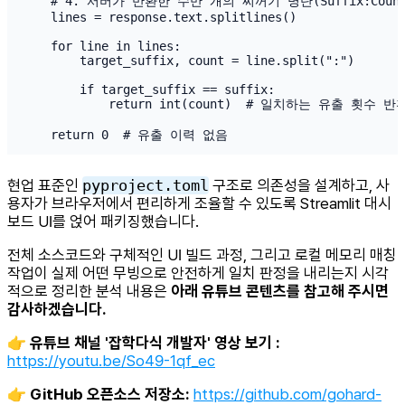
    # 4. 서버가 반환한 수만 개의 찌꺼기 명단(Suffix:Cou
    lines = response.text.splitlines()

    for line in lines:

        target_suffix, count = line.split(":")

        if target_suffix == suffix:

            return int(count)  # 일치하는 유출 횟수 반환
    return 0  # 유출 이력 없음
현업 표준인
pyproject.toml
구조로 의존성을 설계하고, 사
용자가 브라우저에서 편리하게 조율할 수 있도록 Streamlit 대시
보드 UI를 얹어 패키징했습니다.
전체 소스코드와 구체적인 UI 빌드 과정, 그리고 로컬 메모리 매칭
작업이 실제 어떤 무빙으로 안전하게 일치 판정을 내리는지 시각
적으로 정리한 분석 내용은
아래 유튜브 콘텐츠를 참고해 주시면
감사하겠습니다.
👉
유튜브 채널 '잡학다식 개발자' 영상 보기 :
https://youtu.be/So49-1qf_ec
👉
GitHub 오픈소스 저장소:
https://github.com/gohard-