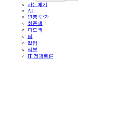
사는얘기
AI
연봉·단가
취준생
피드백
팁
칼럼
리뷰
IT 정책토론