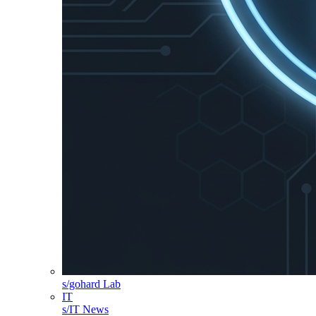
s/gohard Lab
IT
s/IT News