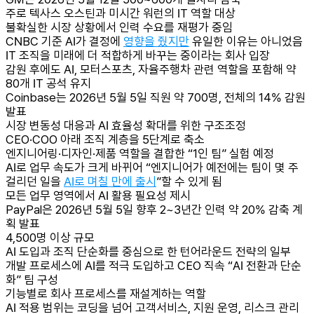
주로 텍사스 오스틴과 미시간 워런의 IT 역할 대상
불확실한 시장 상황에서 인력 수요를 재평가 중임
CNBC 기준 AI가 결정에
영향을 줬지만
유일한 이유는 아니었음
IT 조직을 미래에 더 적합하게 바꾸는 중이라는 회사 입장
감원 후에도 AI, 모터스포츠, 자율주행차 관련 역할을 포함해 약
80개 IT 공석 유지
Coinbase는 2026년 5월 5일 직원 약 700명, 전체의 14% 감원
발표
시장 변동성 대응과 AI 효율성 확대를 위한 구조조정
CEO·COO 아래 조직 계층을 5단계로 축소
엔지니어링·디자인·제품 역할을 결합한 “1인 팀” 실험 예정
AI로 업무 속도가 크게 바뀌어 “엔지니어가 예전에는 팀이 몇 주
걸리던 일을
AI로 며칠 만에 출시
”할 수 있게 됨
모든 업무 영역에서 AI 활용 필요성 제시
PayPal은 2026년 5월 5일 향후 2~3년간 인력 약 20% 감축 계
획 발표
4,500명 이상 규모
AI 도입과 조직 단순화를 중심으로 한 턴어라운드 전략의 일부
개발 프로세스에 AI를 적극 도입하고 CEO 직속 “AI 전환과 단순
화” 팀 구성
기능별로 회사 프로세스를 재설계하는 역할
AI 적용 범위는 코딩을 넘어 고객서비스, 지원 운영, 리스크 관리