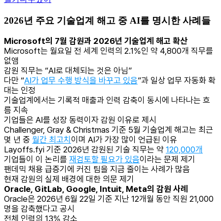
2026년 주요 기술업계 해고 중 AI를 명시한 사례들
Microsoft의 7월 감원과 2026년 기술업계 해고 확산
Microsoft는 월요일 전 세계 인력의 2.1%인 약 4,800개 직무를
없앰
감원 직무는 “AI로 대체되는 것은 아님”
다만 “
AI가 업무 수행 방식을 바꾸고 있음
”과 일상 업무 자동화 확
대는 인정
기술업계에서는 기록적 매출과 인력 감축이 동시에 나타나는 흐
름 지속
기업들은 AI를 성장 동력이자 감원 이유로 제시
Challenger, Gray & Christmas 기준 5월 기술업계 해고는 최근
몇 년 중
월간 최고치
이며 AI가 가장 많이 언급된 이유
Layoffs.fyi 기준 2026년 감원된 기술 직무는 약
120,000개
기업들이 이 논리를
재검토할 필요가 있음
이라는 문제 제기
팬데믹 채용 급증기에 커진 팀을 지금 줄이는 사례가 많음
현재 감원의 실제 배경에 대한 의문 제기
Oracle, GitLab, Google, Intuit, Meta의 감원 사례
Oracle은 2026년 6월 22일 기준 지난 12개월 동안 직원 21,000
명을 감축했다고 공시
전체 인력의 13% 감소