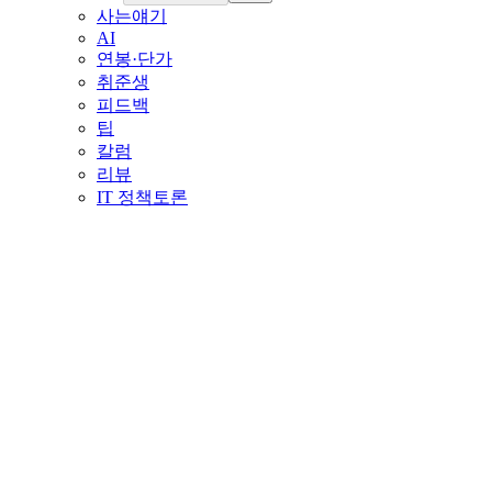
사는얘기
AI
연봉·단가
취준생
피드백
팁
칼럼
리뷰
IT 정책토론