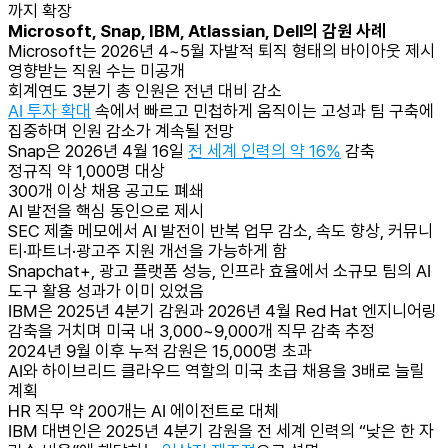
까지 확장
Microsoft, Snap, IBM, Atlassian, Dell의 감원 사례
Microsoft는 2026년 4~5월 자발적 퇴직 형태의 바이아웃 제시
영향받는 직원 수는 미공개
회계연도 3분기 총 인원은 전년 대비 감소
AI 투자 확대
속에서 빠르고 민첩하게 움직이는 고성과 팀 구축에
집중하며 인원 감소가 계속될 전망
Snap은 2026년 4월 16일
전 세계 인력의 약 16%
감축
정규직 약 1,000명 대상
300개 이상 채용 공고도 폐쇄
AI 발전을 핵심 동인으로 제시
SEC 제출 메모에서 AI 발전이 반복 업무 감소, 속도 향상, 커뮤니
티·파트너·광고주 지원 개선을 가능하게 함
Snapchat+, 광고 플랫폼 성능, 인프라 효율에서 소규모 팀의 AI
도구 활용 성과가 이미 있었음
IBM은 2025년 4분기 감원과 2026년 4월 Red Hat 엔지니어링
감축을 거치며 미국 내 3,000~9,000개 직무 감축 추정
2024년 9월 이후 누적 감원은 15,000명 초과
AI와 하이브리드 클라우드 역할의 미국 초급 채용을 3배로 늘릴
계획
HR 직무 약 200개는 AI 에이전트로 대체
IBM 대변인은 2025년 4분기 감원을 전 세계 인력의 “낮은 한 자