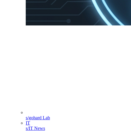
s/gohard Lab
IT
s/IT News