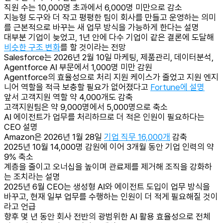
직원 수는 10,000명 초과에서 6,000명 미만으로 감소
지능형 도구와 더 작고 평평한 팀이 회사를 만들고 운영하는 의미
를 근본적으로 바꾸는 새 업무 방식을 가능하게 한다는 설명
대부분 기업이 늦었고, 1년 안에 다수 기업이 같은 결론에 도달해
비슷한 구조 변화
를 할 것이라는 전망
Salesforce는 2026년 2월 10일 마케팅, 제품관리, 데이터분석,
Agentforce AI 부문에서 1,000명 미만 감원
Agentforce의 효율성으로 처리 지원 케이스가 줄었고 지원 엔지
니어 역할을 적극 보충할 필요가 없어졌다고
Fortune에 설명
앞서 고객지원 역할 약 4,000개도 감축
고객지원팀은 약 9,000명에서 5,000명으로 축소
AI 에이전트가 업무를 처리하므로 더 적은 인원이 필요하다는
CEO 설명
Amazon은 2026년 1월 28일
기업 직무 16,000개
감축
2025년 10월 14,000명 감원에 이어 3개월 동안 기업 인력의 약
9% 축소
계층을 줄이고 오너십을 높이며 관료제를 제거해 조직을 강화하
는 조치라는 설명
2025년 6월 CEO는 생성형 AI와 에이전트 도입이 업무 방식을
바꾸고, 현재 일부 업무를 수행하는 인원이 더 적게 필요해질 것이
라고 언급
향후 몇 년 동안 회사 전반의 광범위한 AI 활용 효율성으로 전체