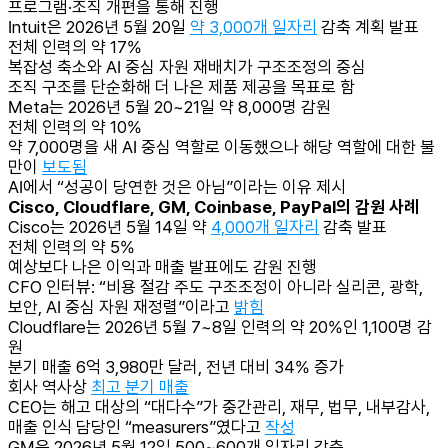
프로그램·조직 개편을 통해 진행
Intuit은 2026년 5월 20일
약 3,000개 일자리
감축 계획 발표
전체 인력의 약 17%
복잡성 축소와 AI 중심 자원 재배치가 구조조정의 중심
조직 구조를 단순화해 더 나은 제품 제공을 목표로 함
Meta는 2026년 5월 20~21일 약 8,000명 감원
전체 인력의 약 10%
약 7,000명을 새 AI 중심 역할로 이동했으나 해당 역할에 대한 불
만이
보도됨
AI에서 “성공이 당연한 것은 아님”이라는 이유 제시
Cisco, Cloudflare, GM, Coinbase, PayPal의 감원 사례
Cisco는 2026년 5월 14일 약
4,000개 일자리
감축 발표
전체 인력의 약 5%
예상보다 나은 이익과 매출 발표에도 감원 진행
CFO 인터뷰: “비용 절감 주도 구조조정이 아니라 실리콘, 광학,
보안, AI 중심 자원 재정렬”이라고
밝힘
Cloudflare는 2026년 5월 7~8일 인력의 약 20%인 1,100명 감
원
분기 매출 6억 3,980만 달러, 전년 대비 34% 증가
회사 역사상
최고 분기 매출
CEO는 해고 대상의 “대다수”가 중간관리, 재무, 법무, 내부감사,
매출 인식 담당인 “measurers”였다고
작성
GM은 2026년 5월 12일 500~600개 일자리 감축