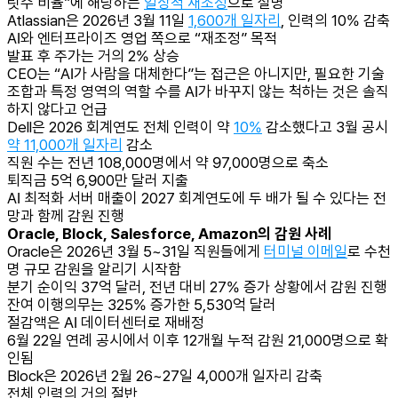
릿수 비율”에 해당하는
일상적 재조정
으로 설명
Atlassian은 2026년 3월 11일
1,600개 일자리
, 인력의 10% 감축
AI와 엔터프라이즈 영업 쪽으로 “재조정” 목적
발표 후 주가는 거의 2% 상승
CEO는 “AI가 사람을 대체한다”는 접근은 아니지만, 필요한 기술
조합과 특정 영역의 역할 수를 AI가 바꾸지 않는 척하는 것은 솔직
하지 않다고 언급
Dell은 2026 회계연도 전체 인력이 약
10%
감소했다고 3월 공시
약 11,000개 일자리
감소
직원 수는 전년 108,000명에서 약 97,000명으로 축소
퇴직금 5억 6,900만 달러 지출
AI 최적화 서버 매출이 2027 회계연도에 두 배가 될 수 있다는 전
망과 함께 감원 진행
Oracle, Block, Salesforce, Amazon의 감원 사례
Oracle은 2026년 3월 5~31일 직원들에게
터미널 이메일
로 수천
명 규모 감원을 알리기 시작함
분기 순이익 37억 달러, 전년 대비 27% 증가 상황에서 감원 진행
잔여 이행의무는 325% 증가한 5,530억 달러
절감액은 AI 데이터센터로 재배정
6월 22일 연례 공시에서 이후 12개월 누적 감원 21,000명으로 확
인됨
Block은 2026년 2월 26~27일 4,000개 일자리 감축
전체 인력의 거의 절반