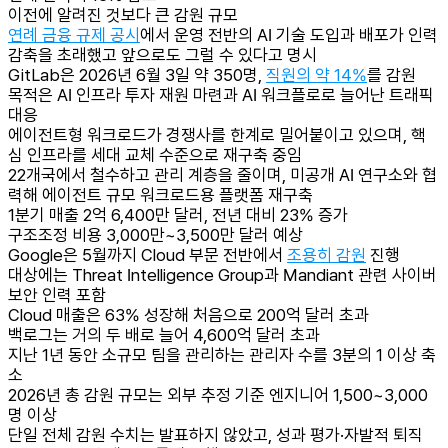
이전에 알려진 것보다 큰 감원 규모
연례 금융 규제 공시
에서 운영 전반의 AI 기술 도입과 배포가 인력
감축을 초래했고 앞으로도 그럴 수 있다고 명시
GitLab은 2026년 6월 3일 약 350명,
직원의 약 14%
를 감원
목적은 AI 인프라 투자 재원 마련과 AI 워크플로로 늘어난 트래픽
대응
에이전트형 워크로드가 경쟁사를 한계로 밀어붙이고 있으며, 핵
심 인프라를 세대 교체 수준으로 재구축 중임
22개국에서 철수하고 관리 계층을 줄이며, 미공개 AI 연구소와 협
력해 에이전트 규모 워크로드용 플랫폼 재구축
1분기 매출 2억 6,400만 달러, 전년 대비 23% 증가
구조조정 비용 3,000만~3,500만 달러 예상
Google은 5월까지 Cloud 부문 전반에서
조용히 감원
진행
대상에는 Threat Intelligence Group과 Mandiant 관련 사이버
보안 인력 포함
Cloud 매출은 63% 성장해 처음으로 200억 달러 초과
백로그는 거의 두 배로 늘어 4,600억 달러 초과
지난 1년 동안 소규모 팀을 관리하는 관리자 수를 3분의 1 이상 축
소
2026년 총 감원 규모는 외부 추정 기준 엔지니어 1,500~3,000
명 이상
단일 전체 감원 수치는 발표하지 않았고, 성과 평가·자발적 퇴직