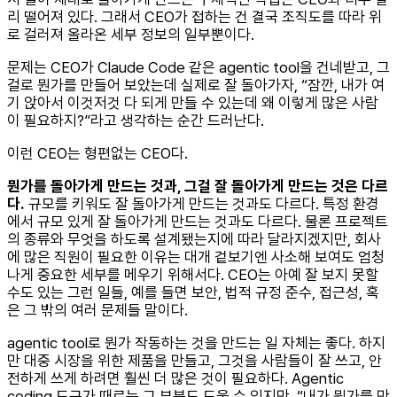
리 떨어져 있다. 그래서 CEO가 접하는 건 결국 조직도를 따라 위
로 걸러져 올라온 세부 정보의 일부뿐이다.
문제는 CEO가 Claude Code 같은 agentic tool을 건네받고, 그
걸로 뭔가를 만들어 보았는데 실제로 잘 돌아가자, “잠깐, 내가 여
기 앉아서 이것저것 다 되게 만들 수 있는데 왜 이렇게 많은 사람
이 필요하지?”라고 생각하는 순간 드러난다.
이런 CEO는 형편없는 CEO다.
뭔가를 돌아가게 만드는 것과, 그걸 잘 돌아가게 만드는 것은 다르
다.
규모를 키워도 잘 돌아가게 만드는 것과도 다르다. 특정 환경
에서 규모 있게 잘 돌아가게 만드는 것과도 다르다. 물론 프로젝트
의 종류와 무엇을 하도록 설계됐는지에 따라 달라지겠지만, 회사
에 많은 직원이 필요한 이유는 대개 겉보기엔 사소해 보여도 엄청
나게 중요한 세부를 메우기 위해서다. CEO는 아예 잘 보지 못할
수도 있는 그런 일들, 예를 들면 보안, 법적 규정 준수, 접근성, 혹
은 그 밖의 여러 문제들 말이다.
agentic tool로 뭔가 작동하는 것을 만드는 일 자체는 좋다. 하지
만 대중 시장을 위한 제품을 만들고, 그것을 사람들이 잘 쓰고, 안
전하게 쓰게 하려면 훨씬 더 많은 것이 필요하다. Agentic
coding 도구가 때로는 그 부분도 도울 수 있지만, “내가 뭔가를 만