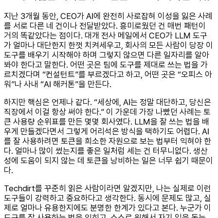
지난 3개월 동안, CEO가 AI에 완전히 사로잡혀 이성을 잃은 사례
를 서로 다른 네 건이나 전달받았다. 흥미로웠던 건 매번 패턴이
거의 똑같았다는 점이다. 대개 전사 메일에서 CEO가 LLM 도구
가 얼마나 대단한지 한껏 치켜세우고, 회사의 모든 사람이 당장 이
도구를 배우기 시작해야 하며 그렇지 않으면 다른 일자리를 알아
봐야 한다고 말한다. 어떤 곳은 팀에 도구를 제대로 쓰는 법을 가
르치겠다며 “컨설턴트”를 부르겠다고 하고, 어떤 곳은 “오피스 아
워”나 사내 “AI 해커톤”을 만든다.
하지만 핵심은 언제나 같다. “세상에, AI는 정말 대단하고, 당신은
직장에서 이걸 항상 써야 한다.” 이 가운데 가장 나빴던 사례는 토
큰 사용량 순위표를 만든 몇몇 회사였다. LLM을 잘 쓰는 법을 배
우게 만들겠다면서 그렇게 어리석은 방식을 택하기도 어렵다. AI
를 잘 사용하려면 토큰을 희소한 자원으로 보는 법부터 익혀야 한
다. 얼마나 많이 썼는지를 좋은 일처럼 세는 건 터무니없다. 생산
성에 도움이 되지 않는 데 토큰을 낭비하는 일은 너무 쉽기 때문이
다.
Techdirt를 꾸준히 읽은 사람이라면 알겠지만, 나는 실제로 이런
도구들이 강력하고 중요하다고 생각한다. 동시에 문제도 많고, 실
제로 얼마나 유용한지에도 분명한 한계가 있다고 본다. 누군가 이
도구를 잘 사용하는 법을 익히고, 스스로 원해서 자기 일을 돕는