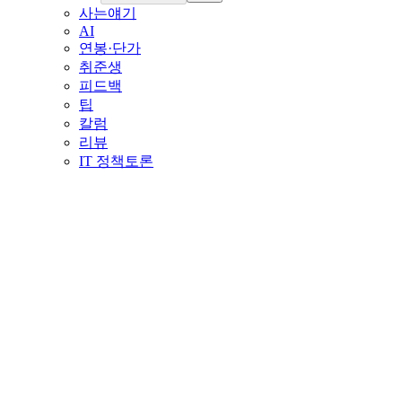
사는얘기
AI
연봉·단가
취준생
피드백
팁
칼럼
리뷰
IT 정책토론