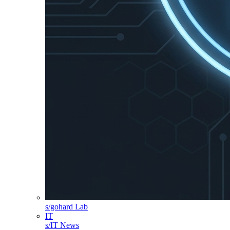
s/gohard Lab
IT
s/IT News