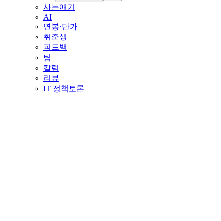
사는얘기
AI
연봉·단가
취준생
피드백
팁
칼럼
리뷰
IT 정책토론