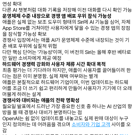
연성 확대
다른 AI 챗봇처럼 대화 기록을 저장해 이전 대화를 다시 확인 가능
운영체제 수준 내장으로 경쟁 앱 배포 우위 잠식 가능성
애플은 실체 없는 보조 도우미 형태의 Siri에 AI 기능을 심어, 자체
App Store를 거쳐야만 사용자에게 닿을 수 있는 경쟁 앱의 장점
을 잠식할 가능성 확보
경쟁사 입장에서는 애플 AI가 운영체제 수준에 내장되는 것이 기
존 배포 우위에 실질적 위협
다만 핵심 단어는 '가능성'이며, 이 버전의 Siri는 올해 후반 베타로
만 일반 소비자에게 제공 예정
하드웨어 경쟁력 강화와 사용자 체류 시간 확대 목적
최종 평가는 더 기다려야 하지만, 애플이 사용자를 끌어들이려 한
다는 점은 이미 분명함. 실제 채택 여부와는 별개
애플은 본질적으로 하드웨어 기업이며, 이번 업데이트는 하드웨
어를 조금 더 쓰기 쉽고 편리하게 만들어 사용자가 기기에 더 오래
머물게 하려는 설계
경쟁사와 대비되는 애플의 전략 명확성
월요일 발표에서 드러난 가장 중요한 신호 중 하나는 AI 산업의 향
방을 볼 때 경쟁사 대비가 분명하다는 점
OpenAI는 쉼 없이 업데이트를 내놓고도 실제 판매 대상이 누구
인지 정의하는 데 어려움을 겪으며
소비자와 기업 고객
사이를 오
감