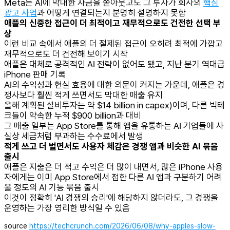
Meta는 AI에 막대한 자금을 쏟아붓고도 그 투자가 회사의
핵심
광고 사업
과 어떻게 연결되는지 분명히 설명하지 못함
애플의 신중한 접근이 더 최적이고 재무적으로도 건전한 선택 부
상
이런 비교 속에서 애플의 더 절제된 접근이 오히려 최적에 가깝고
재무적으로도 더 건전해 보이기 시작
애플은 대체로 공격적인 AI 전략이 없어도 됐고, 지난 분기 역대급
iPhone 판매 기록
AI의 수익성과 현실 효용에 대한 의문이 커지는 가운데, 애플은 경
쟁사보다 훨씬 적게 쓰면서도 막대한 매출 유지
올해 계획된 설비투자는 약 $14 billion in capex)이며, 다른 빅테
크들이 약속한 누적 $900 billion과 대비
그 매출 일부는 App Store를 통해 앱을 유통하는 AI 기업들에 사
실상 세금처럼 부과하는 수수료에서 발생
적게 쓰고 더 벌면서도 사용자 체감은 경쟁 앱과 비슷한 AI 묶음
출시
애플은 지출은 더 적고 수익은 더 많이 내면서, 많은 iPhone 사용
자에게는 이미 App Store에서 접한 다른 AI 앱과 구분하기 어려
울 정도의 AI 기능 묶음 출시
이것이 정확히 'AI 경쟁의 승리'에 해당하지 않더라도, 그 경쟁을
운영하는 가장 영리한 방식일 수 있음
source
https://techcrunch.com/2026/06/08/why-apples-slow-