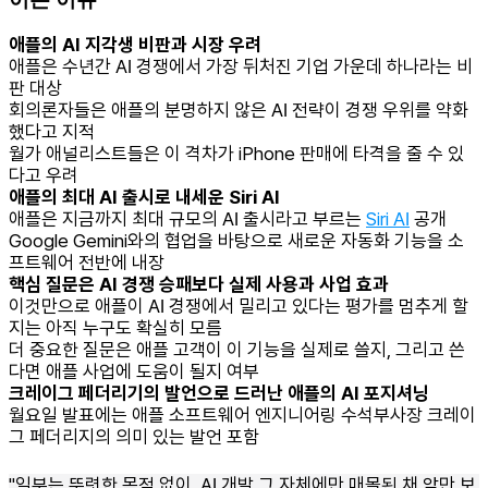
애플의 AI 지각생 비판과 시장 우려
애플은 수년간 AI 경쟁에서 가장 뒤처진 기업 가운데 하나라는 비
판 대상
회의론자들은 애플의 분명하지 않은 AI 전략이 경쟁 우위를 약화
했다고 지적
월가 애널리스트들은 이 격차가 iPhone 판매에 타격을 줄 수 있
다고 우려
애플의 최대 AI 출시로 내세운 Siri AI
애플은 지금까지 최대 규모의 AI 출시라고 부르는
Siri AI
공개
Google Gemini와의 협업을 바탕으로 새로운 자동화 기능을 소
프트웨어 전반에 내장
핵심 질문은 AI 경쟁 승패보다 실제 사용과 사업 효과
이것만으로 애플이 AI 경쟁에서 밀리고 있다는 평가를 멈추게 할
지는 아직 누구도 확실히 모름
더 중요한 질문은 애플 고객이 이 기능을 실제로 쓸지, 그리고 쓴
다면 애플 사업에 도움이 될지 여부
크레이그 페더리기의 발언으로 드러난 애플의 AI 포지셔닝
월요일 발표에는 애플 소프트웨어 엔지니어링 수석부사장 크레이
그 페더리지의 의미 있는 발언 포함
"일부는 뚜렷한 목적 없이, AI 개발 그 자체에만 매몰된 채 앞만 보