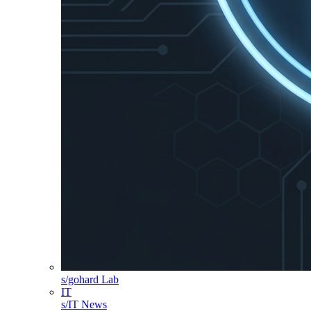
s/gohard Lab
IT
s/IT News