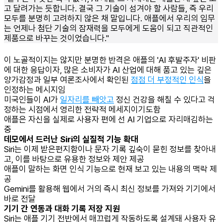
고 달려가는 듯합니다. 결국 그 기술이 섬겨야 할 사람들, 즉 우리
모두를 분명히 고려하지 않은 채 말입니다. 애플에서 우리의 임무
는 언제나 첨단 기술의 잠재력을 모두에게 도움이 되고 직관적인
제품으로 바꾸는 것이었습니다."
이 노골적이지는 않지만 분명한 반격은 애플의 'AI 후발주자' 비판
에 대한 응답이자, 많은 소비자가 AI 산업에 대해 품고 있는 깊은
양가감정과 일부 여론조사에서 확인된
점점 더 부정적인 인식
을
인정하는 메시지임
미국인들이 AI가
일자리를 빼앗고
정신 건강을 해칠 수 있다고 걱
정하는 시점에서 영리한 전략적 메세지이기도함
애플은 자신을 실제로 사용자 편에 선 AI 기업으로 자리매김하는
중
데모에서 드러난 Siri의 실질적 기능 확대
Siri는 이제 받은편지함이나 문자 기록 깊숙이 묻힌 정보를 찾아내
고, 이를 바탕으로 유용한 정보와 제안 제공
애플이 말하는 화면 인식 기능으로 현재 보고 있는 내용의 맥락 제
공
Gemini를 활용해 웹에서 거의 즉시 최신 정보를 가져와 기기에서
바로 전달
기기 간 연동과 대화 기록 저장 지원
Siri는 애플 기기 전반에서 매끄럽게 작동하도록 설계돼 사용자 유