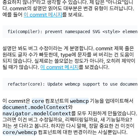
중요하지 않나?"라고 생각할 수 있습니다. 제 답은 "아니요"입니
다. commit의 설명만 읽어도 대부분은 변경 유형이 드러납니다.
예를 들어
이 commit 메시지
를 보세요.
fix(compiler): prevent namespaced SVG <style> element
설명만 봐도 버그 수정이라는 게 분명합니다. commit 제목 줄은
원래도 글자 수가 빠듯한데, type에 문자를 써 버리는 건 도움이
되지 않습니다. 실제로는 쓸모없는 정도가 아니라, 오히려 제약이
될 때가 많습니다.
이 commit 메시지
를 보겠습니다.
refactor(core): Update webmcp support to use document
이 commit은
core
컴포넌트의
webmcp
기능을 업데이트해서
document.modelContext
와
navigator.modelContext
를 모두 지원하게 만들었습니다.
그러면 이건 버그 수정일까요, 리팩터링일까요, 새 기능일까요?
저는 셋 다라고 봅니다. 하지만 다시 말해, 정말 중요한 건 이것이
core/webmcp
컴포넌트에 대한 변경이라는 사실뿐입니다.