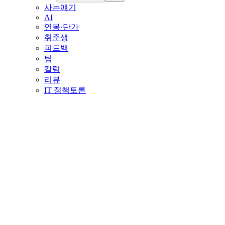
사는얘기
AI
연봉·단가
취준생
피드백
팁
칼럼
리뷰
IT 정책토론