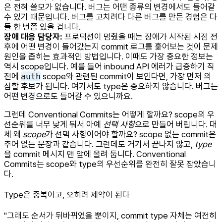
은 전혀 쓸모가 없습니다. 버그는 어떤 종류의 변경에서도 들어갈
수 있기 때문입니다. 버그를 고치려다 다른 버그를 만든 경험은 다
들 한 번쯤 있을 겁니다.
장애 대응 담당자:
프로덕션이 멈췄을 때는 장애가 시작된 시점 전
후에 어떤 변경이 들어갔는지 commit 로그를 훑어보는 것이 문제
원인을 좁히는 효과적인 방법입니다. 이때도 가장 중요한 정보는
역시 scope입니다. 예를 들어 inbound API 에러가 급증하기 직
전에
auth
scope와 관련된 commit이 보인다면, 가장 먼저 의
심할 후보가 됩니다. 여기서도 type은 중요하지 않습니다. 버그는
어떤 변경으로도 들어갈 수 있으니까요.
그런데 Conventional Commits는 어떻게 할까요? scope의 우
선순위를 너무 낮게 둬서 아예
선택 사항
으로 만들어 버립니다. 대
체 왜
scope
가 선택 사항이어야 할까요? scope 없는 commit은
주어 없는 문장과 같습니다. 그런데도 거기서 끝나지 않고,
type
을 commit 메시지 맨 앞에 올려 둡니다. Conventional
Commits는 scope와 type의 우선순위를 완전히 잘못 잡았습니
다.
Type은 중복이고, 오히려 제약이 된다
"그래도 순서가 뒤바뀌었을 뿐이지, commit type 자체는 여전히