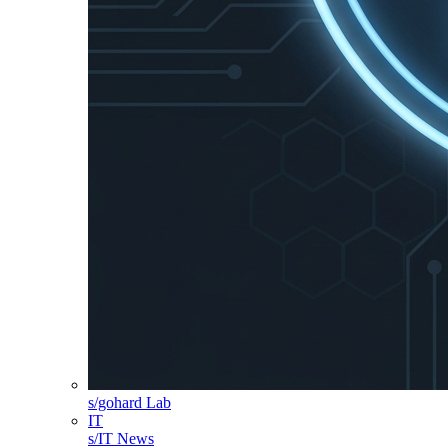
s/gohard Lab
IT
s/IT News