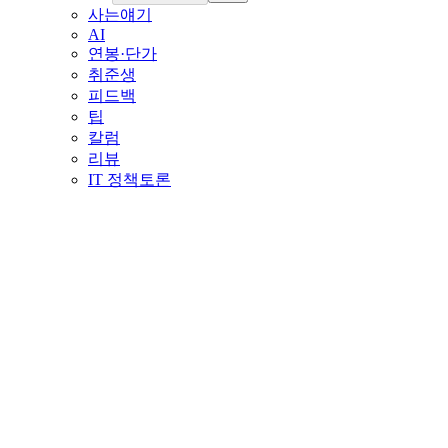
사는얘기
AI
연봉·단가
취준생
피드백
팁
칼럼
리뷰
IT 정책토론