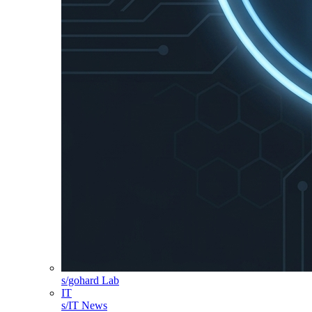
s/gohard Lab
IT
s/IT News