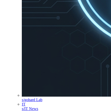
s/gohard Lab
IT
s/IT News