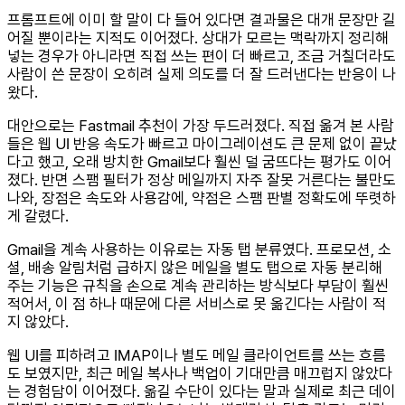
프롬프트에 이미 할 말이 다 들어 있다면 결과물은 대개 문장만 길
어질 뿐이라는 지적도 이어졌다. 상대가 모르는 맥락까지 정리해
넣는 경우가 아니라면 직접 쓰는 편이 더 빠르고, 조금 거칠더라도
사람이 쓴 문장이 오히려 실제 의도를 더 잘 드러낸다는 반응이 나
왔다.
대안으로는 Fastmail 추천이 가장 두드러졌다. 직접 옮겨 본 사람
들은 웹 UI 반응 속도가 빠르고 마이그레이션도 큰 문제 없이 끝났
다고 했고, 오래 방치한 Gmail보다 훨씬 덜 굼뜨다는 평가도 이어
졌다. 반면 스팸 필터가 정상 메일까지 자주 잘못 거른다는 불만도
나와, 장점은 속도와 사용감에, 약점은 스팸 판별 정확도에 뚜렷하
게 갈렸다.
Gmail을 계속 사용하는 이유로는 자동 탭 분류였다. 프로모션, 소
셜, 배송 알림처럼 급하지 않은 메일을 별도 탭으로 자동 분리해
주는 기능은 규칙을 손으로 계속 관리하는 방식보다 부담이 훨씬
적어서, 이 점 하나 때문에 다른 서비스로 못 옮긴다는 사람이 적
지 않았다.
웹 UI를 피하려고 IMAP이나 별도 메일 클라이언트를 쓰는 흐름
도 보였지만, 최근 메일 복사나 백업이 기대만큼 매끄럽지 않았다
는 경험담이 이어졌다. 옮길 수단이 있다는 말과 실제로 최근 데이