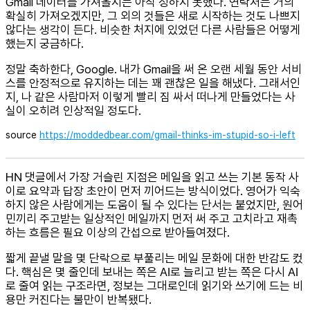
Gmail 데이터를 가져올지는 아직 정하지 못했다. 연락처는 거의
확실히 가져오겠지만, 그 외의 것들은 새로 시작하는 것도 나쁘지
않다는 생각이 든다. 비슷한 처지에 있었던 다른 사람들은 어떻게
했는지 궁금하다.
정말 축하한다, Google. 내가 Gmail을 써 온 오랜 세월 동안 서비
스를 안정적으로 유지하는 데는 꽤 괜찮은 일을 해냈다. 그래서인
지, 나 같은 사람마저 이렇게 빨리 짐 싸서 떠나게 만들었다는 사
실이 오히려 인상적일 정도다.
source
https://moddedbear.com/gmail-thinks-im-stupid-so-i-left
HN 댓글에서 가장 거슬린 지점은 메일을 읽고 쓰는 기본 동작 사
이로 요약과 답장 초안이 먼저 끼어드는 방식이었다. 영어가 익숙
하지 않은 사람에게는 도움이 될 수 있다는 단서는 붙었지만, 원어
민끼리 주고받는 일상적인 메일까지 먼저 써 주고 고치라고 재촉
하는 흐름은 필요 이상의 간섭으로 받아들여졌다.
짧게 끝낼 말을 몇 단락으로 부풀리는 메일 문화에 대한 반감도 컸
다. 핵심은 몇 줄인데 보내는 쪽은 AI로 늘리고 받는 쪽은 다시 AI
로 줄여 읽는 구조라면, 정보는 그대로인데 읽기와 쓰기에 드는 비
용만 커진다는 불만이 반복됐다.