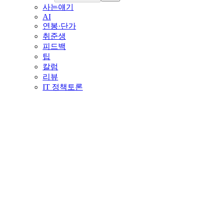
사는얘기
AI
연봉·단가
취준생
피드백
팁
칼럼
리뷰
IT 정책토론