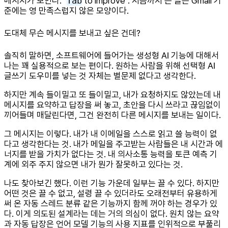
메시지가 보인다. "
Tab
to improve". 지금까지 쓴 글은 Gmail 기
준에는 영 만족스럽지 않은 모양이다.
도대체 무슨 메시지를 보내고 싶은 건데?
솔직히 말하면, 소프트웨어에 들어가는 생성형 AI 기능에 대해서
나는 꽤 실용적으로 보는 편이다. 원하는 사람을 위해 선택형 AI
글쓰기 도우미를 넣는 것 자체는 별문제 없다고 생각한다.
하지만 계속 들이밀고 또 들이밀고, 내가 요청하지도 않았는데 내
메시지를 요약하고 답장을 써 놓고, 초안을 다시 쓰라고 끊임없이
끼어들며 매달린다면, 그건 완전히 다른 메시지를 보내는 일이다.
그 메시지는 이렇다. 내가 내 이메일을 스스로 읽고 쓸 능력이 없
다고 생각한다는 것. 내가 메일을 주고받는 사람들은 내 시간과 에
너지를 받을 가치가 없다는 것. 내 의사소통 능력을 토큰 예측 기
계에 외주 주지 않으면 내가 뭔가 잘못하고 있다는 것.
나도 찾아보긴 했다. 이런 기능 가운데 일부는 끌 수 있다. 하지만
어떤 것은 끌 수 없고, 설령 끌 수 있더라도 오래전부터 유용하게
써 온 자동 스레드 분류 같은 기능까지 함께 꺼야 하는 경우가 있
다. 이게 의도된 설계라는 데는 거의 의심이 없다. 원치 않는 요약
과 자동 답장은 언어 모델 기능의 사용 지표를 인위적으로 부풀리