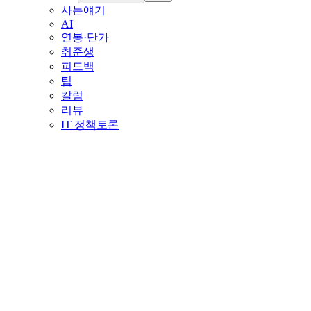
사는얘기
AI
연봉·단가
취준생
피드백
팁
칼럼
리뷰
IT 정책토론