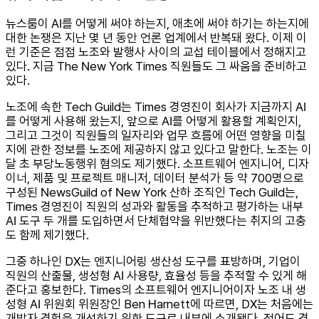
뉴스룸이 AI를 어떻게 써야 하는지, 애초에 써야 하기는 하는지에
대한 논쟁은 지난 몇 년 동안 언론 업계에서 반복돼 왔다. 이제 이
런 기준은 점점 노조와 발행사 사이의 교섭 테이블에서 정해지고
있다. 지금 The New York Times 직원들도 그 싸움을 준비하고
있다.
노조에 속한 Tech Guild는 Times 경영진이 회사가 지금까지 AI
를 어떻게 사용해 왔는지, 앞으로 AI를 어떻게 활용할 계획인지,
그리고 그것이 직원들의 일자리와 업무 흐름에 어떤 영향을 미칠
지에 관한 정보를 노조에 제공하지 않고 있다고 말한다. 노조는 이
달 초 부당노동행위 혐의도 제기했다. 소프트웨어 엔지니어, 디자
이너, 제품 및 프로젝트 매니저, 데이터 분석가 등 약 700명으로
구성된 NewsGuild of New York 산하 조직인 Tech Guild는,
Times 경영진이 직원의 성과와 활동을 추적하고 평가하는 내부
AI 도구 두 개를 도입하면서 단체협약을 위반했다는 취지의 고충
도 함께 제기했다.
그중 하나인 DX는 엔지니어링 생산성 도구를 표방하며, 기업이
직원의 산출물, 생성형 AI 사용량, 효율성 등을 추적할 수 있게 해
준다고 홍보한다. Times의 소프트웨어 엔지니어이자 노조 내 생
성형 AI 위원회 위원장인 Ben Harnett에 따르면, DX는 처음에는
개발자 경험을 개선하기 위한 도구로 내부에 소개됐다. 적어도 경