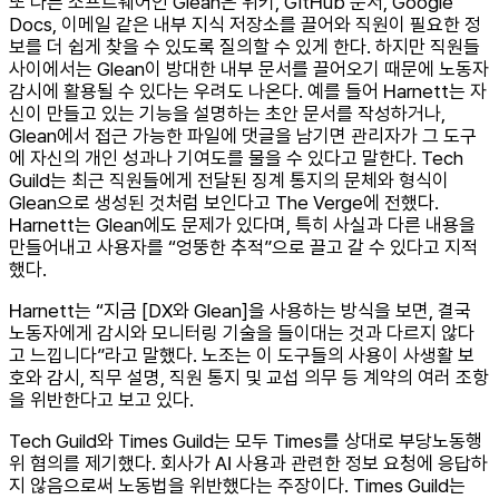
또 다른 소프트웨어인 Glean은 위키, GitHub 문서, Google
Docs, 이메일 같은 내부 지식 저장소를 끌어와 직원이 필요한 정
보를 더 쉽게 찾을 수 있도록 질의할 수 있게 한다. 하지만 직원들
사이에서는 Glean이 방대한 내부 문서를 끌어오기 때문에 노동자
감시에 활용될 수 있다는 우려도 나온다. 예를 들어 Harnett는 자
신이 만들고 있는 기능을 설명하는 초안 문서를 작성하거나,
Glean에서 접근 가능한 파일에 댓글을 남기면 관리자가 그 도구
에 자신의 개인 성과나 기여도를 물을 수 있다고 말한다. Tech
Guild는 최근 직원들에게 전달된 징계 통지의 문체와 형식이
Glean으로 생성된 것처럼 보인다고 The Verge에 전했다.
Harnett는 Glean에도 문제가 있다며, 특히 사실과 다른 내용을
만들어내고 사용자를 “엉뚱한 추적”으로 끌고 갈 수 있다고 지적
했다.
Harnett는 “지금 [DX와 Glean]을 사용하는 방식을 보면, 결국
노동자에게 감시와 모니터링 기술을 들이대는 것과 다르지 않다
고 느낍니다”라고 말했다. 노조는 이 도구들의 사용이 사생활 보
호와 감시, 직무 설명, 직원 통지 및 교섭 의무 등 계약의 여러 조항
을 위반한다고 보고 있다.
Tech Guild와 Times Guild는 모두 Times를 상대로 부당노동행
위 혐의를 제기했다. 회사가 AI 사용과 관련한 정보 요청에 응답하
지 않음으로써 노동법을 위반했다는 주장이다. Times Guild는