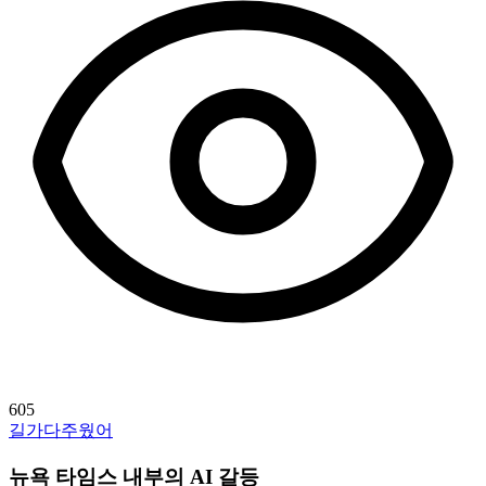
605
길가다주웠어
뉴욕 타임스 내부의 AI 갈등