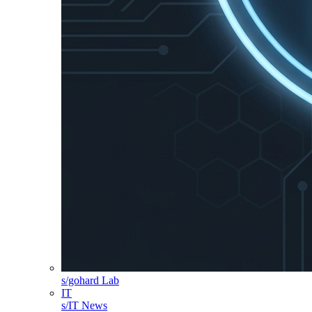
s/gohard Lab
IT
s/IT News