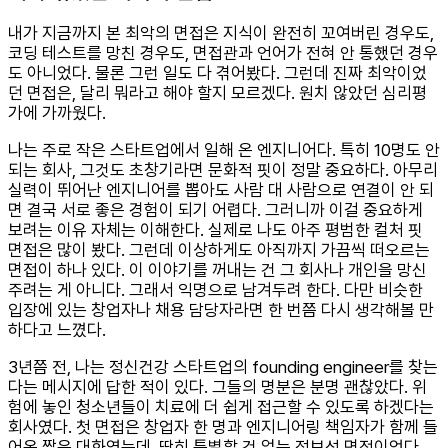
내가 지금까지 본 최악의 면접은 지식이 완전히 꼬여버린 경우도,
코딩 테스트를 망친 경우도, 면접관과 언어가 전혀 안 통했던 경우
도 아니었다. 물론 그런 일도 다 겪어봤다. 그런데 진짜 최악이었
던 면접은, 달리 뭐라고 해야 할지 모르겠다. 원치 않았던 심리평
가에 가까웠다.
나는 주로 작은 스타트업에서 일해 온 엔지니어다. 특히 10명도 안
되는 회사, 그것도 초창기라면 문화적 핏이 정말 중요하다. 아무리
실력이 뛰어난 엔지니어를 뽑아도 사람 대 사람으로 연결이 안 되
면 결국 서로 좋은 경험이 되기 어렵다. 그러니까 이걸 중요하게
보려는 이유 자체는 이해한다. 실제로 나도 아주 평범한 컬처 핏
면접은 많이 봤다. 그런데 이상하게도 아직까지 가끔씩 떠오르는
면접이 하나 있다. 이 이야기를 꺼내는 건 그 회사나 개인을 망신
주려는 게 아니다. 그래서 익명으로 남겨두려 한다. 다만 비슷한
입장에 있는 창업자나 채용 담당자라면 한 번쯤 다시 생각해볼 만
하다고 느꼈다.
3년쯤 전, 나는 정신건강 스타트업의 founding engineer를 찾는
다는 메시지에 답한 적이 있다. 그들의 명분은 분명 괜찮았다. 위
험에 놓인 청소년들이 치료에 더 쉽게 접근할 수 있도록 하겠다는
회사였다. 첫 면접은 창업자 한 명과 엔지니어링 책임자가 함께 들
어온 짧은 대화였는데, 딱히 특별할 건 없는 정보성 면접이었다.