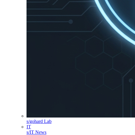
s/gohard Lab
IT
s/IT News