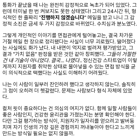
통화가 끝났을 때 나는 완전히 감정적으로 녹초가 되어 있었다. 그
런데 터미널 한 번 켜보지도 못한 상태였다! 그리고 24시간 뒤, 형
식적인 한 줄짜리 "
진행하지 않겠습니다
" 메일을 받고 나니 그 감
정적 소진은 금세 두 가지 감정으로 바뀌었다. 수치심과 분노였다.
그렇게 개인적인 이야기를 면접관에게 털어놓고는, 결국 차가운
거절 메일 한 장으로 정리됐다는 사실이 너무 괴로웠다. 떨어졌다
는 사실에도 화가 났다. 내 내면이 억지로 벌려져 평가받았고, 그
결과 "가치 없음" 판정을 받은 것만 같아 창피했다.
그들이 거절한
건 내 기술이 아니었다. 결국... 나였다..
정신건강 스타트업이 이렇
게까지 지원자를 취약한 상태로 몰아넣을 수 있는 면접 방식을 굳
이 의식적으로 택했다는 사실도 이해하기 어려웠다.
나는 이 사람이 일부러 잔인하려 했다고 생각하지 않는다. 솔직히
그 점이 오히려 더 헷갈렸다. 문제는 사람보다 형식 자체에 있었
다.
컬처 핏이 중요하다는 건 의심의 여지가 없다. 함께 일할 사람들이
좋은 사람인지, 건강한 윤리관을 가졌는지는 분명 확인해야 한다.
다만 그걸 평가하는 방식이, 지원자가 일자리를 얻으려고 발버둥
치며 자기 인생의 가장 깊은 경험까지 꺼내놓아야 한다고 느끼게
만드는 방식일 필요는 없지 않을까.