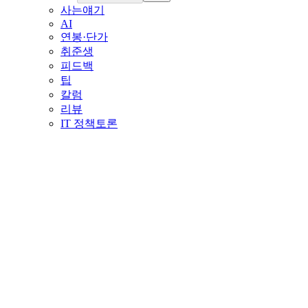
사는얘기
AI
연봉·단가
취준생
피드백
팁
칼럼
리뷰
IT 정책토론