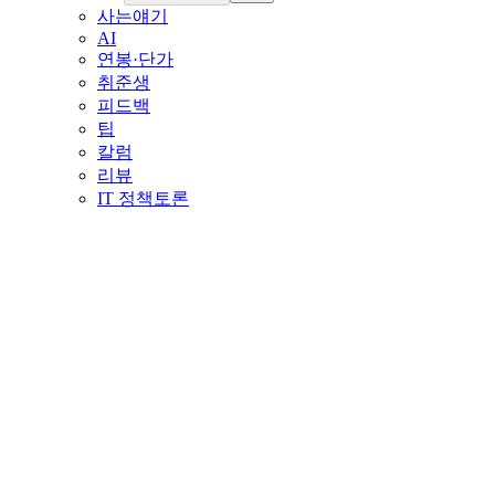
사는얘기
AI
연봉·단가
취준생
피드백
팁
칼럼
리뷰
IT 정책토론