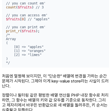
// you can count em'
count
(
$fruits
) 
// 3
// you can access em'
$fruits
[
0
] 
// "apples"
// you can print em'
print_r
(
$fruits
/*

Array

(

    [0] => "apples"

    [1] => "oranges"

    [2] => "limes"

)

*/
처음엔 멀쩡해 보이지만, 이 "단순한" 배열에 변경을 가하는 순간
문제가 시작된다. 그제야 이게 key-value store라는 사실이 드러
난다.
정렬이나 필터링 같은 평범한 배열 연산을 PHP 내장 함수로 처리
하면, 그 함수는 배열의 키와 값 모두를 기준으로 동작한다. 그리
고 제자리에서 바꾸든 반환값으로 새 배열을 돌려주든, 키 순서는
십중팔구 뒤틀린다.