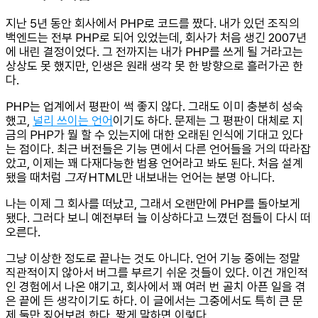
지난 5년 동안 회사에서 PHP로 코드를 짰다. 내가 있던 조직의
백엔드는 전부 PHP로 되어 있었는데, 회사가 처음 생긴 2007년
에 내린 결정이었다. 그 전까지는 내가 PHP를 쓰게 될 거라고는
상상도 못 했지만, 인생은 원래 생각 못 한 방향으로 흘러가곤 한
다.
PHP는 업계에서 평판이 썩 좋지 않다. 그래도 이미 충분히 성숙
했고,
널리 쓰이는 언어
이기도 하다. 문제는 그 평판이 대체로 지
금의 PHP가 뭘 할 수 있는지에 대한 오래된 인식에 기대고 있다
는 점이다. 최근 버전들은 기능 면에서 다른 언어들을 거의 따라잡
았고, 이제는 꽤 다재다능한 범용 언어라고 봐도 된다. 처음 설계
됐을 때처럼
그저
HTML만 내보내는 언어는 분명 아니다.
나는 이제 그 회사를 떠났고, 그래서 오랜만에 PHP를 돌아보게
됐다. 그러다 보니 예전부터 늘 이상하다고 느꼈던 점들이 다시 떠
오른다.
그냥 이상한 정도로 끝나는 것도 아니다. 언어 기능 중에는 정말
직관적이지 않아서 버그를 부르기 쉬운 것들이 있다. 이건 개인적
인 경험에서 나온 얘기고, 회사에서 꽤 여러 번 골치 아픈 일을 겪
은 끝에 든 생각이기도 하다. 이 글에서는 그중에서도 특히 큰 문
제 둘만 짚어보려 한다. 짧게 말하면 이렇다.