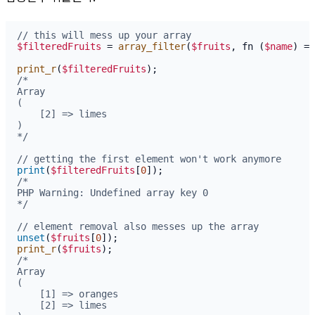
// this will mess up your array
$filteredFruits
 = 
array_filter
(
$fruits
, fn (
$name
) =>
print_r
(
$filteredFruits
/*

Array

(

    [2] => limes

)

*/
// getting the first element won't work anymore
print
(
$filteredFruits
[
0
/*

PHP Warning: Undefined array key 0

*/
// element removal also messes up the array
unset
(
$fruits
[
0
print_r
(
$fruits
/*

Array

(

    [1] => oranges

    [2] => limes
