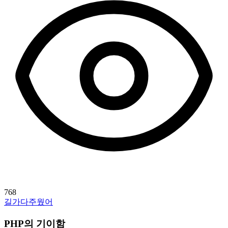
768
길가다주웠어
PHP의 기이함