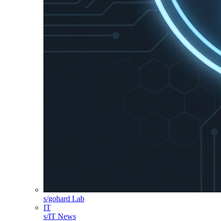
s/gohard Lab
IT
s/IT News