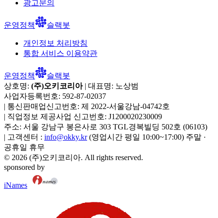
광고문의
운영정책
슬랙봇
개인정보 처리방침
통합 서비스 이용약관
운영정책
슬랙봇
상호명:
(주)오키코리아
| 대표명:
노상범
사업자등록번호:
592-87-02037
|
통신판매업신고번호:
제 2022-서울강남-04742호
|
직업정보 제공사업 신고번호:
J1200020230009
주소:
서울 강남구 봉은사로 303 TGL경복빌딩 502호
(
06103
)
|
고객센터 :
info@okky.kr
(영업시간 평일 10:00~17:00) 주말 ·
공휴일 휴무
©
2026
(주)오키코리아
. All rights reserved.
sponsored by
iNames