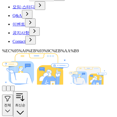
모임·스터디
Q&A
이벤트
공지사항
Contact
%EC%95%A0%EB%93%9C%EB%AA%B9
전체
최신순