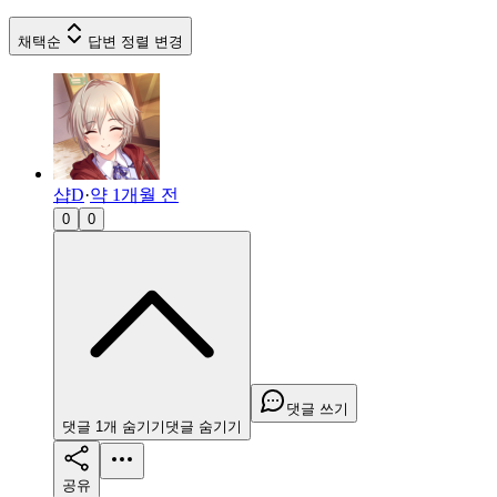
채택순
답변 정렬 변경
샵D
·
약 1개월 전
0
0
댓글 쓰기
댓글
1
개
숨기기
댓글
숨기기
공유