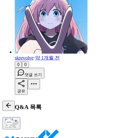
skrevolve
·
약 1개월 전
0
0
댓글 쓰기
공유
Q&A
목록