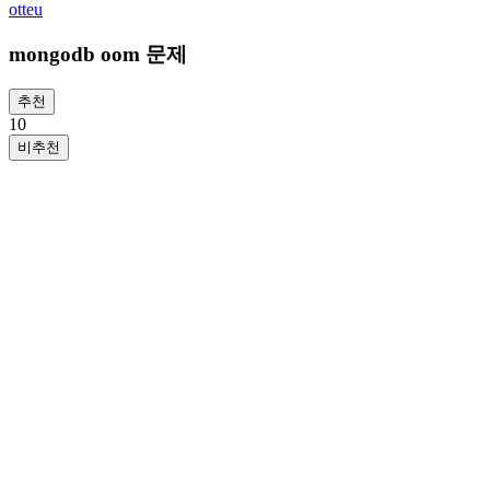
otteu
mongodb oom 문제
추천
1
0
비추천