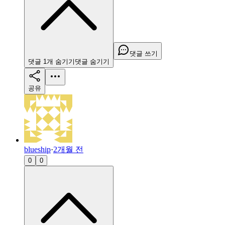
댓글 쓰기
댓글
1
개
숨기기
댓글
숨기기
공유
blueship
·
2개월 전
0
0