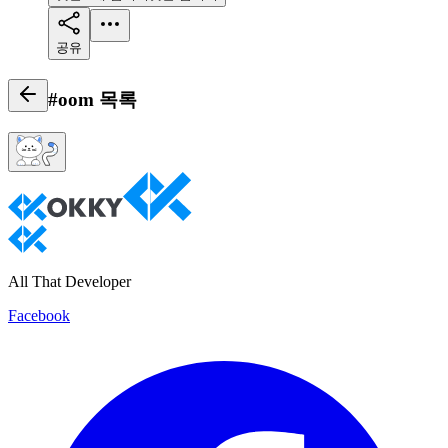
공유
#oom
목록
All That Developer
Facebook