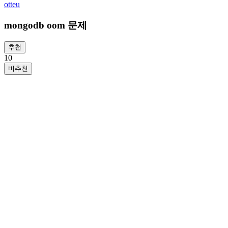
otteu
mongodb oom 문제
추천
1
0
비추천