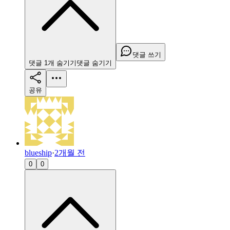
댓글 쓰기
댓글
1
개
숨기기
댓글
숨기기
공유
blueship
·
2개월 전
0
0