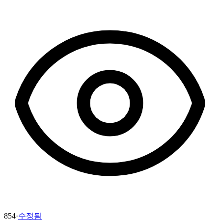
854
·
수정됨