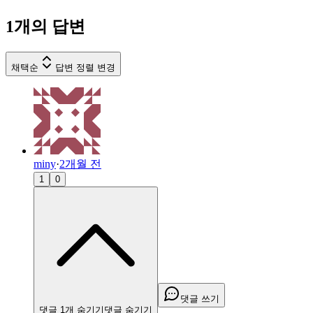
1
개의 답변
채택순
답변 정렬 변경
miny
·
2개월 전
1
0
댓글 쓰기
댓글
1
개
숨기기
댓글
숨기기