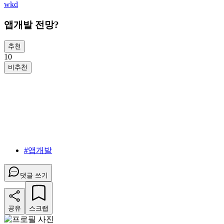
wkd
앱개발 전망?
추천
1
0
비추천
#
앱개발
댓글 쓰기
공유
스크랩