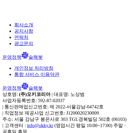
회사소개
공지사항
연락처
광고문의
운영정책
슬랙봇
개인정보 처리방침
통합 서비스 이용약관
운영정책
슬랙봇
상호명:
(주)오키코리아
| 대표명:
노상범
사업자등록번호:
592-87-02037
|
통신판매업신고번호:
제 2022-서울강남-04742호
|
직업정보 제공사업 신고번호:
J1200020230009
주소:
서울 강남구 봉은사로 303 TGL경복빌딩 502호
(
06103
)
|
고객센터 :
info@okky.kr
(영업시간 평일 10:00~17:00) 주말 ·
공휴일 휴무