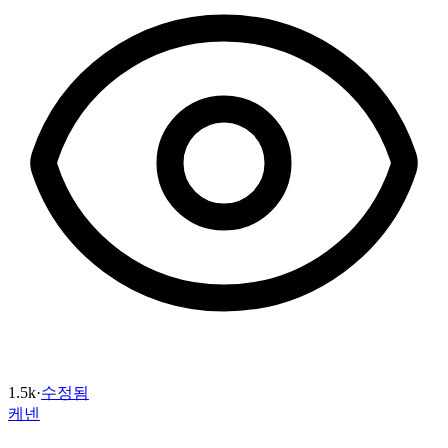
1.5k
·
수정됨
케넨