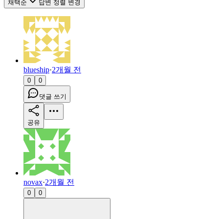
채택순
답변 정렬 변경
blueship
·
2개월 전
0
0
댓글 쓰기
공유
novax
·
2개월 전
0
0