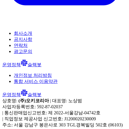
회사소개
공지사항
연락처
광고문의
운영정책
슬랙봇
개인정보 처리방침
통합 서비스 이용약관
운영정책
슬랙봇
상호명:
(주)오키코리아
| 대표명:
노상범
사업자등록번호:
592-87-02037
|
통신판매업신고번호:
제 2022-서울강남-04742호
|
직업정보 제공사업 신고번호:
J1200020230009
주소:
서울 강남구 봉은사로 303 TGL경복빌딩 502호
(
06103
)