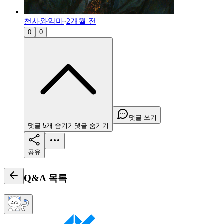
천사와악마
·
2개월 전
0
0
댓글 쓰기
댓글
5
개
숨기기
댓글
숨기기
공유
Q&A
목록