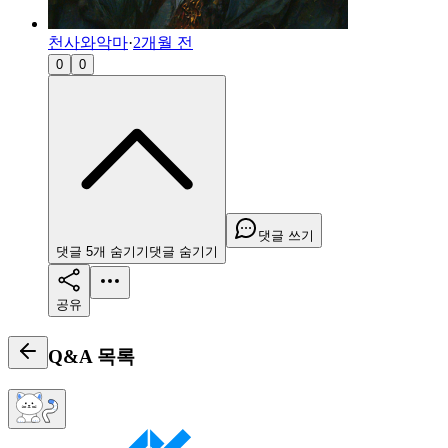
천사와악마
·
2개월 전
0
0
댓글 쓰기
댓글
5
개
숨기기
댓글
숨기기
공유
Q&A
목록